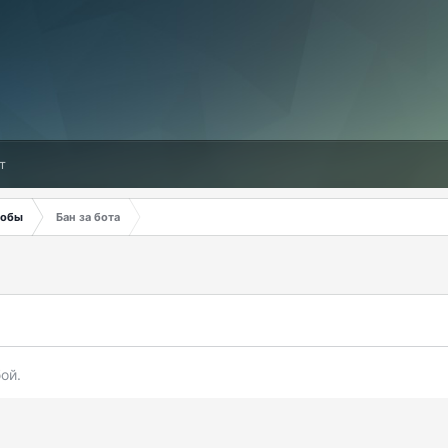
т
обы
Бан за бота
ой.