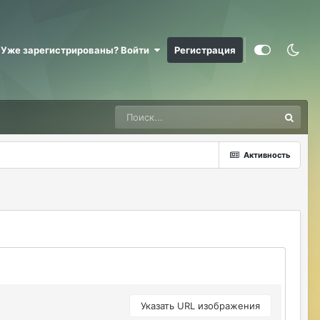
@RizzzeN +
Майкл Скофилд
07/28/26 09:16 AM
Уже зарегистрированы? Войти
Регистрация
@Sensuella ненадо заниматься этой
ерундой)))
ДусяАгрегаТ
08/04/26 09:23 AM
Последние два клана с сервера вышли
это печально (
Активность
Justina
08/04/26 10:24 AM
@ДусяАгрегаТ например какие?
ДусяАгрегаТ
08/04/26 10:52 AM
Арена Улитки Касты не вижу не кого (
ДусяАгрегаТ
08/04/26 10:53 AM
за неделю не одного ихнего фермера не
встретила.
Указать URL изображения
Justina
08/04/26 11:33 AM