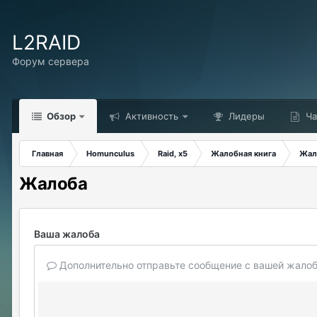
L2RAID
Форум сервера
Обзор
Активность
Лидеры
Ча
Главная
Homunculus
Raid, x5
Жалобная книга
Жал
Жалоба
Ваша жалоба
Дополнительно отправьте сообщение с вашей жалоб