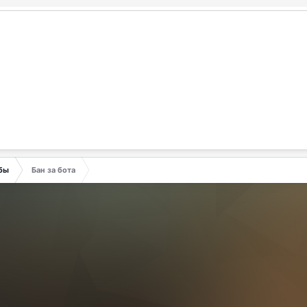
бы
Бан за бота