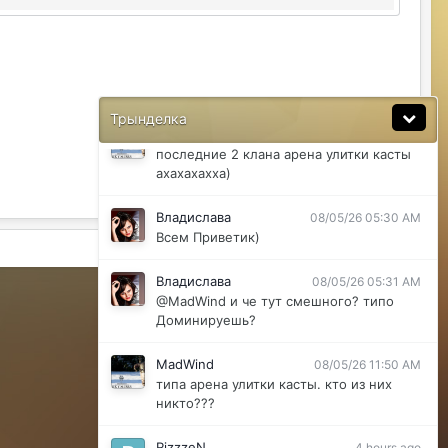
@ДусяАгрегаТ последний месяц лета-
вот наступит осень и народ вернется
ДусяАгрегаТ
08/04/26 11:37 AM
Ну да мб вы правы .
Трынделка
MadWind
08/04/26 08:56 PM
последние 2 клана арена улитки касты
ахахахахха)
Владислава
08/05/26 05:30 AM
Всем Приветик)
Активность
Владислава
08/05/26 05:31 AM
Powered by Invision Community
@MadWind и че тут смешного? типо
Доминируешь?
MadWind
08/05/26 11:50 AM
типа арена улитки касты. кто из них
никто???
RizzzeN
4 hours ago