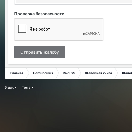
Проверка безопасности
Отправить жалобу
Главная
Homunculus
Raid, x5
Жалобная книга
Жало
Язык
Тема