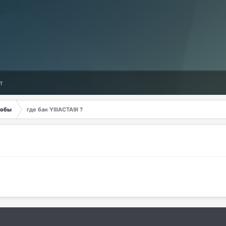
т
обы
где бан YIIIACTA9l ?