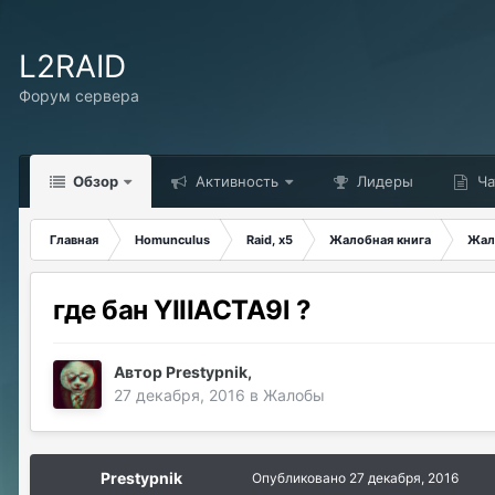
L2RAID
Форум сервера
Обзор
Активность
Лидеры
Ча
Главная
Homunculus
Raid, x5
Жалобная книга
Жал
где бан YIIIACTA9l ?
Автор
Prestypnik
,
27 декабря, 2016
в
Жалобы
Prestypnik
Опубликовано
27 декабря, 2016