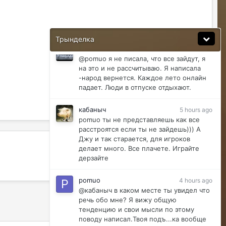
pomuo
16 hours ago
Обнова*
Трынделка
Justina
8 hours ago
@pomuo я не писала, что все зайдут, я
на это и не рассчитываю. Я написала
-народ вернется. Каждое лето онлайн
падает. Люди в отпуске отдыхают.
кабаныч
5 hours ago
pomuo ты не представляешь как все
расстроятся если ты не зайдешь))) А
Джу и так старается, для игроков
делает много. Все плачете. Играйте
дерзайте
pomuo
4 hours ago
@кабаныч в каком месте ты увидел что
речь обо мне? Я вижу общую
тенденцию и свои мысли по этому
поводу написал.Твоя подъ...ка вообще