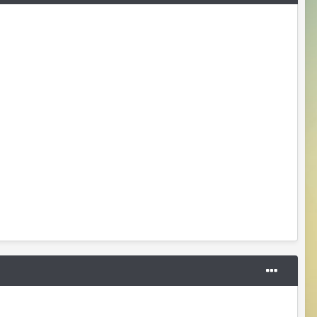
Владислава
08/05/26 05:31 AM
@MadWind и че тут смешного? типо
Доминируешь?
MadWind
08/05/26 11:50 AM
типа арена улитки касты. кто из них
никто???
RizzzeN
08/06/26 01:33 PM
Серёга, всё то продолжаешь народ
😄
подбешивать??
MadWind
08/08/26 12:07 AM
так то у меня работа такая) талант к
этому делу
Manstera
19 hours ago
хз,куда смотрят, арену и кастов каждый
день вижу, улитки на твинах тихарятся)
pomuo
16 hours ago