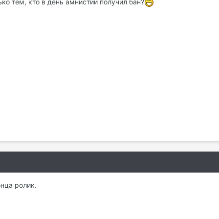
ько тем, кто в день амнистии получил бан?
онца ролик.