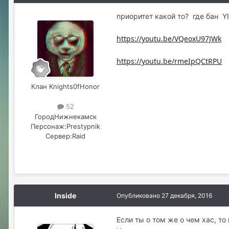
приоритет какой то? где бан YI
https://youtu.be/VQeoxU97JWk
https://youtu.be/rmeIpQCtRPU
Клан Knights0fHonor
52
Город
Нижнекамск
Персонаж:
Prestypnik
Сервер:
Raid
Inside
Опубликовано
27 декабря, 2016
Если ты о том же о чем хас, то