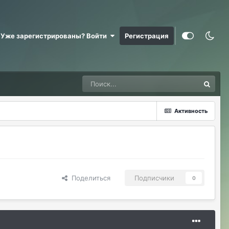
ДусяАгрегаТ
08/04/26 10:52 AM
Арена Улитки Касты не вижу не кого (
Уже зарегистрированы? Войти
Регистрация
ДусяАгрегаТ
08/04/26 10:53 AM
за неделю не одного ихнего фермера не
встретила.
Justina
08/04/26 11:33 AM
@ДусяАгрегаТ последний месяц лета-
вот наступит осень и народ вернется
Активность
ДусяАгрегаТ
08/04/26 11:37 AM
Ну да мб вы правы .
MadWind
08/04/26 08:56 PM
последние 2 клана арена улитки касты
Поделиться
Подписчики
0
ахахахахха)
Владислава
08/05/26 05:30 AM
Всем Приветик)