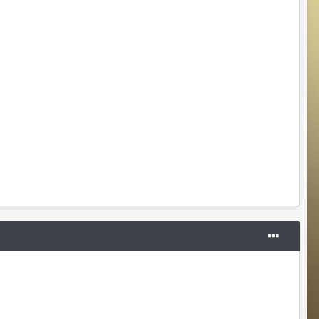
@Manstera арена 1 чел бегает кастов да
человека 3-5 фарм у улиток отпуск
летний
pomuo
16 hours ago
Я бы что то замутил к сентябрю какие
то Кубы ивент с плюшками
нормальными халявными чтобы не то
что
pomuo
16 hours ago
Новых игроков заманить а хотя бы
старых оставить
pomuo
16 hours ago
Акция точно не сработает...
pomuo
16 hours ago
Если вы "гм" Рассчитываете что все
зайдут в сентябре просто так то нет
точно... В прошлом году была основана
а в этом придется как то напрячься