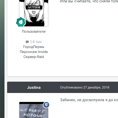
Или вы считаете, что сняли тол
Пользователи
1,4 тыс
Город
Пермь
Персонаж:
Inside
Сервер:
Raid
Justina
Опубликовано
27 декабря, 2016
Забанен, не досмотрела я до к