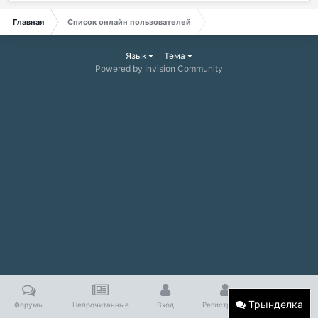
Главная
Список онлайн пользователей
Язык
Тема
Powered by Invision Community
Трынделка
Форумы
Непрочитанные
Вход
Регистрация
Больше