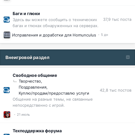
Баги и глюки
37,9 тыс
поста
Здесь вы можете сообщить о технических
багах и глюках обнаруженных на серверах.
Исправления и доработки для Homunculus
Внеигровой раздел
Свободное общение
Творчество
Поздравления
42,8 тыс
постов
Куплю/продам/предоставлю услуги
Общение на разные темы, не связанные
непосредственно с игрой.
Техподдержка форума