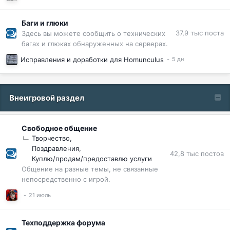
Баги и глюки
37,9 тыс
поста
Здесь вы можете сообщить о технических
багах и глюках обнаруженных на серверах.
Исправления и доработки для Homunculus
Внеигровой раздел
Свободное общение
Творчество
Поздравления
42,8 тыс
постов
Куплю/продам/предоставлю услуги
Общение на разные темы, не связанные
непосредственно с игрой.
Техподдержка форума