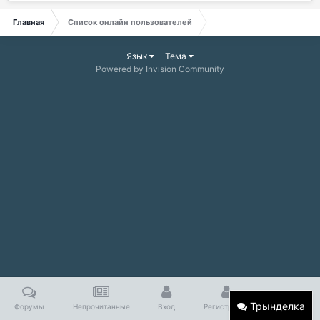
Главная
Список онлайн пользователей
Язык
Тема
Powered by Invision Community
Трынделка
Форумы
Непрочитанные
Вход
Регистрация
Больше