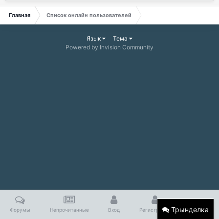
Главная
Список онлайн пользователей
Язык
Тема
Powered by Invision Community
Трынделка
Форумы
Непрочитанные
Вход
Регистрация
Больше