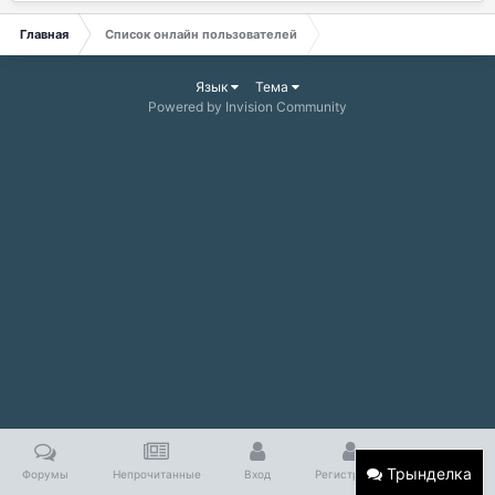
Главная
Список онлайн пользователей
Язык
Тема
Powered by Invision Community
Трынделка
Форумы
Непрочитанные
Вход
Регистрация
Больше