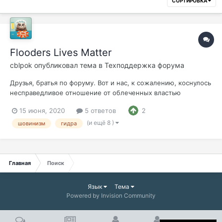
СОРТИРОВКА
Flooders Lives Matter
cblpok
опубликовал тема в
Техподдержка форума
Друзья, братья по форуму. Вот и нас, к сожалению, коснулось
несправедливое отношение от облеченных властью
недобросовестных служителей порядка. Если честно, то я
15 июня, 2020
5 ответов
2
всегда надеялся, что цифровой расизм обойдёт меня
стороной. Но, буквально, три дня назад, некто Морлот, под
(и ещё 8 )
шовинизм
гидра
надуманным предлогом решила по...
Главная
Поиск
Язык
Тема
Powered by Invision Community