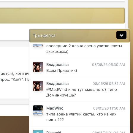
@ДусяАгрегаТ последний месяц лета-
вот наступит осень и народ вернется
ДусяАгрегаТ
08/04/26 11:37 AM
Ну да мб вы правы .
СОРТИРОВКА
Трынделка
MadWind
08/04/26 08:56 PM
последние 2 клана арена улитки касты
ахахахахха)
Владислава
08/05/26 05:30 AM
Всем Приветик)
ается), хотя вчера вечером ему дали бан чата на 10
рос: "Как?". Прошу...
Владислава
08/05/26 05:31 AM
@MadWind и че тут смешного? типо
Доминируешь?
MadWind
08/05/26 11:50 AM
Активность
типа арена улитки касты. кто из них
никто???
Powered by Invision Community
RizzzeN
08/06/26 01:33 PM