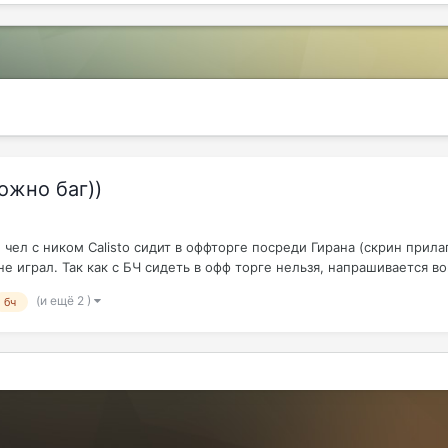
ожно баг))
 чел с ником Calisto сидит в оффторге посреди Гирана (скрин прилаг
 играл. Так как с БЧ сидеть в офф торге нельзя, напрашивается воп
(и ещё 2 )
бч