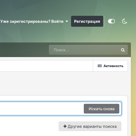
@RizzzeN +
Майкл Скофилд
07/28/26 09:16 AM
Уже зарегистрированы? Войти
Регистрация
@Sensuella ненадо заниматься этой
ерундой)))
ДусяАгрегаТ
08/04/26 09:23 AM
Последние два клана с сервера вышли
это печально (
Активность
Justina
08/04/26 10:24 AM
@ДусяАгрегаТ например какие?
ДусяАгрегаТ
08/04/26 10:52 AM
Арена Улитки Касты не вижу не кого (
ДусяАгрегаТ
08/04/26 10:53 AM
Искать снова
за неделю не одного ихнего фермера не
встретила.
Другие варианты поиска
Justina
08/04/26 11:33 AM