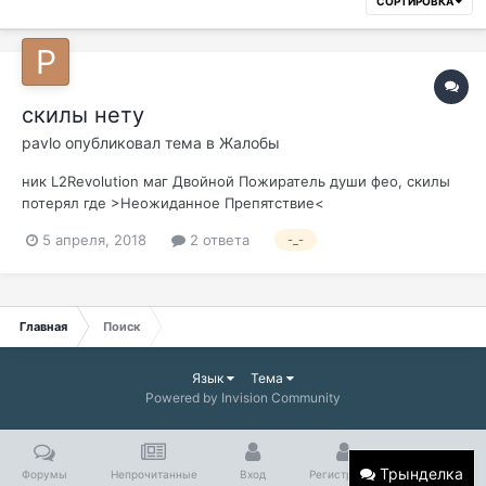
СОРТИРОВКА
скилы нету
pavlo
опубликовал тема в
Жалобы
ник L2Revolution маг Двойной Пожиратель души фео, скилы
потерял где >Неожиданное Препятствие<
5 апреля, 2018
2 ответа
-_-
Главная
Поиск
Язык
Тема
Powered by Invision Community
Трынделка
Форумы
Непрочитанные
Вход
Регистрация
Больше