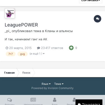
СОРТИРОВКА
LeaguePOWER
_pi_
опубликовал тема в
Кланы и альянсы
И так, начинаем! ганг на АК
20 марта, 2015
23 417 ответов
9
(и ещё 1 )
7*7
gvg
Главная
Поиск
Язык
Тема
Powered by Invision Community
Трынделка
Форумы
Непрочитанные
Вход
Регистрация
Больше