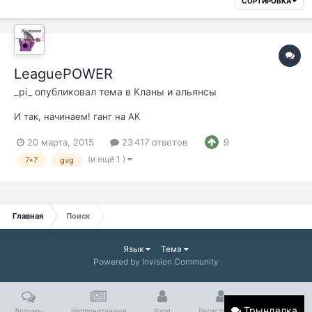
СОРТИРОВКА
LeaguePOWER
_pi_
опубликовал тема в
Кланы и альянсы
И так, начинаем! ганг на АК
20 марта, 2015
23 417 ответов
9
(и ещё 1 )
7*7
gvg
Главная
Поиск
Язык
Тема
Powered by Invision Community
Трынделка
Форумы
Непрочитанные
Вход
Регистрация
Больше