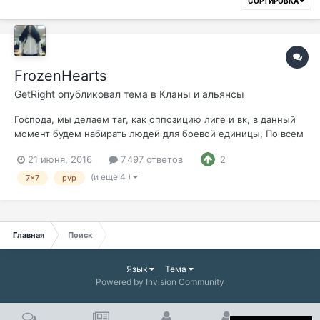
СОРТИРОВКА
FrozenHearts
GetRight
опубликовал тема в
Кланы и альянсы
Господа, мы делаем таг, как оппозицию лиге и вк, в данный
момент будем набирать людей для боевой единицы, По всем
вопросам обращаться в пм Stij От нас: фан, эпики, гвг, осады
21 июня, 2016
7 497 ответов
2
и прочие приколюхи От вас: стабильность, посещение клан
мероприятий, говорилка мамбл... ну и потом еще
(и ещё 4 )
7x7
pvp
придумаем...
Главная
Поиск
Язык
Тема
Powered by Invision Community