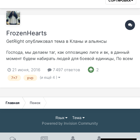
СОРТИРОВКА
FrozenHearts
GetRight
опубликовал тема в
Кланы и альянсы
Господа, мы делаем таг, как оппозицию лиге и вк, в данный
момент будем набирать людей для боевой единицы, По всем
вопросам обращаться в пм Stij От нас: фан, эпики, гвг, осады
21 июня, 2016
7 497 ответов
2
и прочие приколюхи От вас: стабильность, посещение клан
мероприятий, говорилка мамбл... ну и потом еще
(и ещё 4 )
7x7
pvp
придумаем...
Главная
Поиск
Язык
Тема
Powered by Invision Community