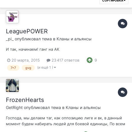
СОРТИРОВКА
LeaguePOWER
_pi_
опубликовал тема в
Кланы и альянсы
И так, начинаем! ганг на АК
20 марта, 2015
23 417 ответов
9
(и ещё 1 )
7*7
gvg
FrozenHearts
GetRight
опубликовал тема в
Кланы и альянсы
Господа, мы делаем таг, как оппозицию лиге и вк, в данный
момент будем набирать людей для боевой единицы, По всем
вопросам обращаться в пм Stij От нас: фан, эпики, гвг, осады