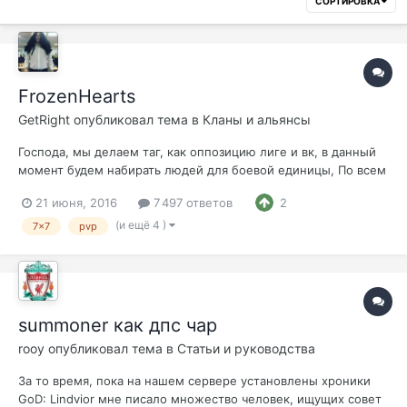
СОРТИРОВКА
FrozenHearts
GetRight
опубликовал тема в
Кланы и альянсы
Господа, мы делаем таг, как оппозицию лиге и вк, в данный
момент будем набирать людей для боевой единицы, По всем
вопросам обращаться в пм Stij От нас: фан, эпики, гвг, осады
21 июня, 2016
7 497 ответов
2
и прочие приколюхи От вас: стабильность, посещение клан
мероприятий, говорилка мамбл... ну и потом еще
(и ещё 4 )
7x7
pvp
придумаем...
summoner как дпс чар
rooy
опубликовал тема в
Статьи и руководства
За то время, пока на нашем сервере установлены хроники
GoD: Lindvior мне писало множество человек, ищущих совет