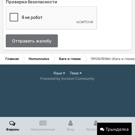
Проверка безопасности
Отправить жалобу
Главная
Homunculus
Баги и глюки
ПРОБЛЕМЫ (баги и глюки)
Язык
Тема
Powered by Invision Community
Трынделка
Форумы
Непрочитанные
Вход
Регистрация
Больше