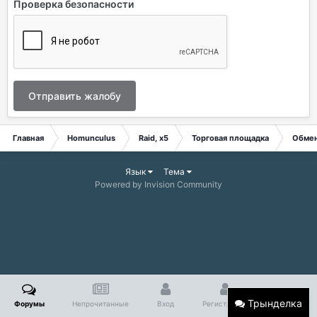
Проверка безопасности
Отправить жалобу
Главная
Homunculus
Raid, x5
Торговая площадка
Обме
Язык
Тема
Powered by Invision Community
Трынделка
Форумы
Непрочитанные
Вход
Регистрация
Больше