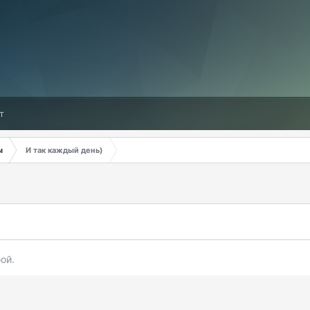
т
ы
И так каждый день)
ой.