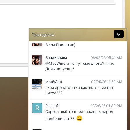
Ну да мб вы правы .
MadWind
08/04/26 08:56 PM
последние 2 клана арена улитки касты
ахахахахха)
Трынделка
Владислава
08/05/26 05:30 AM
Всем Приветик)
Владислава
08/05/26 05:31 AM
@MadWind и че тут смешного? типо
Доминируешь?
Активность
MadWind
08/05/26 11:50 AM
Powered by Invision Community
типа арена улитки касты. кто из них
никто???
RizzzeN
08/06/26 01:33 PM
Серёга, всё то продолжаешь народ
😄
подбешивать??