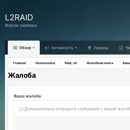
L2RAID
Форум сервера
Обзор
Активность
Лидеры
Ча
Главная
Homunculus
Raid, x5
Жалобная книга
Бан
Жалоба
Ваша жалоба
Дополнительно отправьте сообщение с вашей жалоб