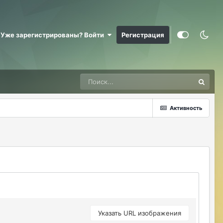
ерундой)))
ДусяАгрегаТ
08/04/26 09:23 AM
Уже зарегистрированы? Войти
Регистрация
Последние два клана с сервера вышли
это печально (
Justina
08/04/26 10:24 AM
@ДусяАгрегаТ например какие?
ДусяАгрегаТ
08/04/26 10:52 AM
Активность
Арена Улитки Касты не вижу не кого (
ДусяАгрегаТ
08/04/26 10:53 AM
за неделю не одного ихнего фермера не
встретила.
Justina
08/04/26 11:33 AM
@ДусяАгрегаТ последний месяц лета-
вот наступит осень и народ вернется
Указать URL изображения
ДусяАгрегаТ
08/04/26 11:37 AM