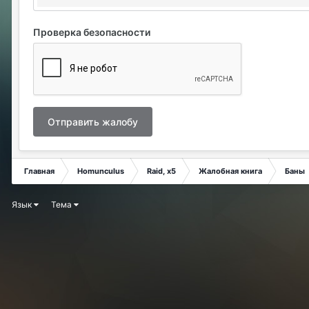
Проверка безопасности
Отправить жалобу
Главная
Homunculus
Raid, x5
Жалобная книга
Баны
Язык
Тема