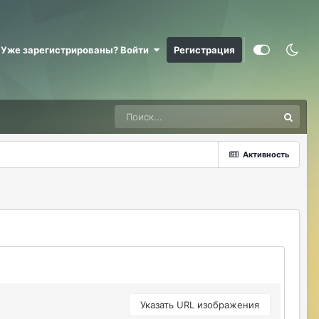
@RizzzeN +
Майкл Скофилд
07/28/26 09:16 AM
Уже зарегистрированы? Войти
Регистрация
@Sensuella ненадо заниматься этой
ерундой)))
ДусяАгрегаТ
08/04/26 09:23 AM
Последние два клана с сервера вышли
это печально (
Активность
Justina
08/04/26 10:24 AM
@ДусяАгрегаТ например какие?
ДусяАгрегаТ
08/04/26 10:52 AM
Арена Улитки Касты не вижу не кого (
ДусяАгрегаТ
08/04/26 10:53 AM
за неделю не одного ихнего фермера не
встретила.
Указать URL изображения
Justina
08/04/26 11:33 AM