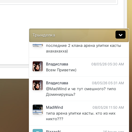
@ДусяАгрегаТ последний месяц лета-
вот наступит осень и народ вернется
ДусяАгрегаТ
08/04/26 11:37 AM
Ну да мб вы правы .
Трынделка
MadWind
08/04/26 08:56 PM
последние 2 клана арена улитки касты
ахахахахха)
Владислава
08/05/26 05:30 AM
Всем Приветик)
Активность
Владислава
08/05/26 05:31 AM
Powered by Invision Community
@MadWind и че тут смешного? типо
Доминируешь?
MadWind
08/05/26 11:50 AM
типа арена улитки касты. кто из них
никто???
RizzzeN
16 hours ago