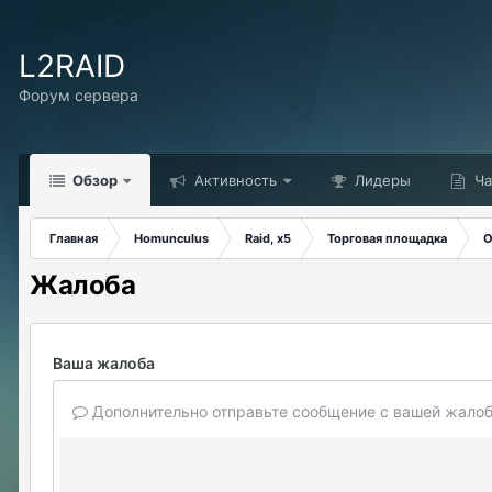
L2RAID
Форум сервера
Обзор
Активность
Лидеры
Ча
Главная
Homunculus
Raid, x5
Торговая площадка
О
Жалоба
Ваша жалоба
Дополнительно отправьте сообщение с вашей жалоб