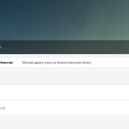
т
бменяю
Меняю драгу пуху на божественную бижу
ой.