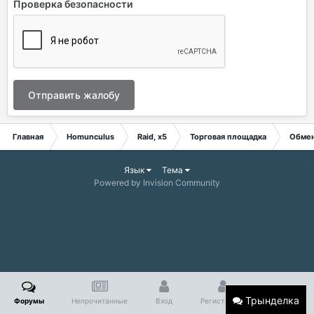
Проверка безопасности
Отправить жалобу
Главная
Homunculus
Raid, x5
Торговая площадка
Обме
Язык
Тема
Powered by Invision Community
Трынделка
Форумы
Непрочитанные
Вход
Регистрация
Больше