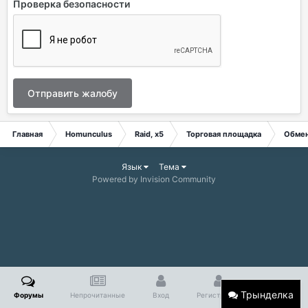
Проверка безопасности
Отправить жалобу
Главная
Homunculus
Raid, x5
Торговая площадка
Обме
Язык
Тема
Powered by Invision Community
Трынделка
Форумы
Непрочитанные
Вход
Регистрация
Больше