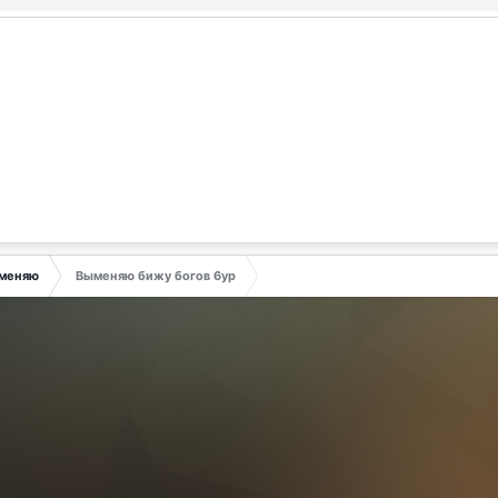
меняю
Выменяю бижу богов 6ур