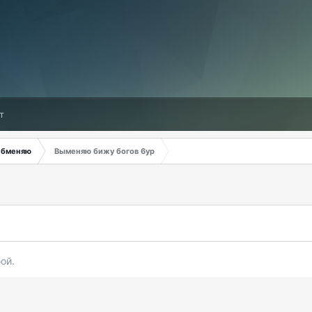
т
бменяю
Выменяю бижу богов 6ур
ой.