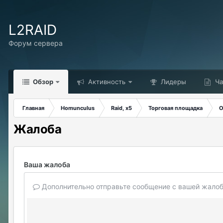
L2RAID
Форум сервера
Обзор
Активность
Лидеры
Ча
Главная
Homunculus
Raid, x5
Торговая площадка
О
Жалоба
Ваша жалоба
Дополнительно отправьте сообщение с вашей жалоб