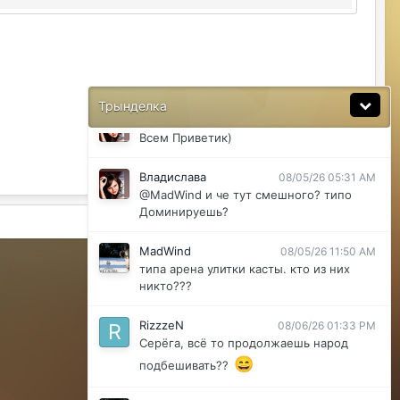
Ну да мб вы правы .
MadWind
08/04/26 08:56 PM
последние 2 клана арена улитки касты
ахахахахха)
Трынделка
Владислава
08/05/26 05:30 AM
Всем Приветик)
Владислава
08/05/26 05:31 AM
@MadWind и че тут смешного? типо
Доминируешь?
Активность
MadWind
08/05/26 11:50 AM
Powered by Invision Community
типа арена улитки касты. кто из них
никто???
RizzzeN
08/06/26 01:33 PM
Серёга, всё то продолжаешь народ
😄
подбешивать??