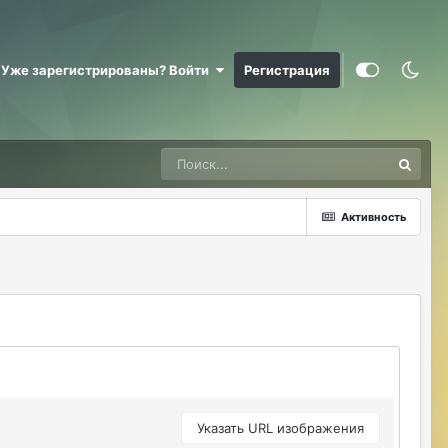
ерундой)))
ДусяАгрегаТ
08/04/26 09:23 AM
Уже зарегистрированы? Войти
Регистрация
Последние два клана с сервера вышли
это печально (
Justina
08/04/26 10:24 AM
@ДусяАгрегаТ например какие?
ДусяАгрегаТ
08/04/26 10:52 AM
Активность
Арена Улитки Касты не вижу не кого (
ДусяАгрегаТ
08/04/26 10:53 AM
за неделю не одного ихнего фермера не
встретила.
Justina
08/04/26 11:33 AM
@ДусяАгрегаТ последний месяц лета-
вот наступит осень и народ вернется
Указать URL изображения
ДусяАгрегаТ
08/04/26 11:37 AM