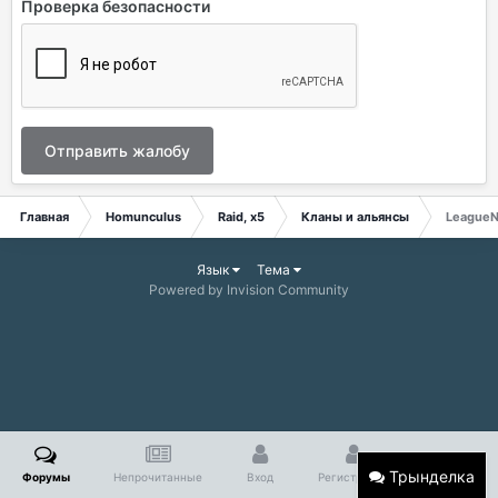
Проверка безопасности
Отправить жалобу
Главная
Homunculus
Raid, x5
Кланы и альянсы
LeagueN
Язык
Тема
Powered by Invision Community
Трынделка
Форумы
Непрочитанные
Вход
Регистрация
Больше