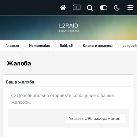
L2RAID
Форум сервера
Главная
Homunculus
Raid, x5
Кланы и альянсы
LeagueN
Жалоба
Ваша жалоба
Дополнительно отправьте сообщение с вашей
жалобой.
Указать URL изображения