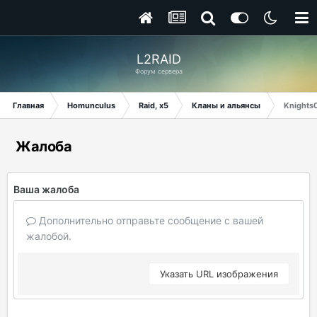
L2RAID
Форум сервера
Главная
Homunculus
Raid, x5
Кланы и альянсы
Knights
Жалоба
Ваша жалоба
Дополнительно отправьте сообщение с вашей
жалобой.
Указать URL изображения