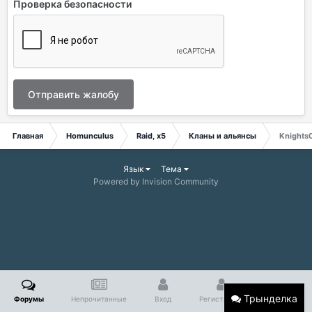
Проверка безопасности
Отправить жалобу
Главная
Homunculus
Raid, x5
Кланы и альянсы
Knights
Язык
Тема
Powered by Invision Community
Трынделка
Форумы
Непрочитанные
Вход
Регистрация
Больше