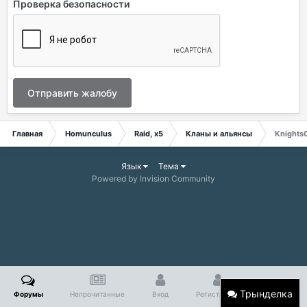
Проверка безопасности
Отправить жалобу
Главная
Homunculus
Raid, x5
Кланы и альянсы
Knights
Язык
Тема
Powered by Invision Community
Трынделка
Форумы
Непрочитанные
Вход
Регистрация
Больше