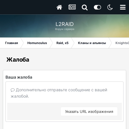
L2RAID
Форум сервера
Главная
Homunculus
Raid, x5
Кланы и альянсы
Knights
Жалоба
Ваша жалоба
Дополнительно отправьте сообщение с вашей
жалобой.
Указать URL изображения