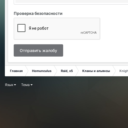
Проверка безопасности
Отправить жалобу
Главная
Homunculus
Raid, x5
Кланы и альянсы
Knig
Язык
Тема