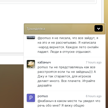
точно... В прошлом году была основана
а в этом придется как то напрячься
pomuo
18 hours ago
Обнова*
Трынделка
Justina
10 hours ago
@pomuo я не писала, что все зайдут, я
на это и не рассчитываю. Я написала
-народ вернется. Каждое лето онлайн
падает. Люди в отпуске отдыхают.
Активность
кабаныч
7 hours ago
pomuo ты не представляешь как все
Powered by Invision Community
расстроятся если ты не зайдешь))) А
Джу и так старается, для игроков
делает много. Все плачете. Играйте
дерзайте
pomuo
6 hours ago
@кабаныч в каком месте ты увидел что
речь обо мне? Я вижу общую