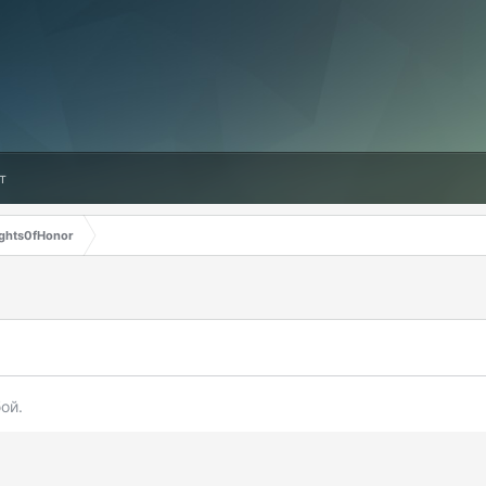
т
ghts0fHonor
ой.