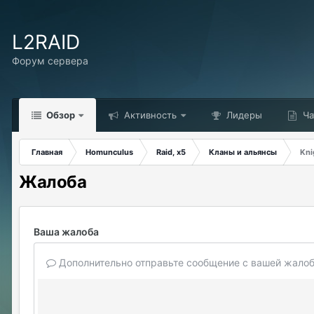
L2RAID
Форум сервера
Обзор
Активность
Лидеры
Ча
Главная
Homunculus
Raid, x5
Кланы и альянсы
Kni
Жалоба
Ваша жалоба
Дополнительно отправьте сообщение с вашей жалоб