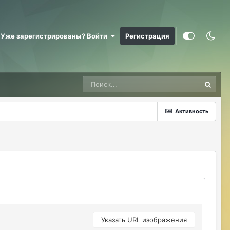
pomuo
18 hours ago
@Manstera арена 1 чел бегает кастов да
человека 3-5 фарм у улиток отпуск
Уже зарегистрированы? Войти
Регистрация
летний
pomuo
18 hours ago
Я бы что то замутил к сентябрю какие
то Кубы ивент с плюшками
нормальными халявными чтобы не то
что
Активность
pomuo
18 hours ago
Новых игроков заманить а хотя бы
старых оставить
pomuo
18 hours ago
Акция точно не сработает...
pomuo
18 hours ago
Если вы "гм" Рассчитываете что все
Указать URL изображения
зайдут в сентябре просто так то нет