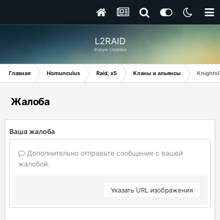
L2RAID
Форум сервера
Главная
Homunculus
Raid, x5
Кланы и альянсы
Knights
Жалоба
Ваша жалоба
Дополнительно отправьте сообщение с вашей
жалобой.
Указать URL изображения