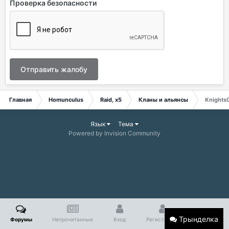
Проверка безопасности
Отправить жалобу
Главная
Homunculus
Raid, x5
Кланы и альянсы
Knights
Язык
Тема
Powered by Invision Community
Трынделка
Форумы
Непрочитанные
Вход
Регистрация
Больше