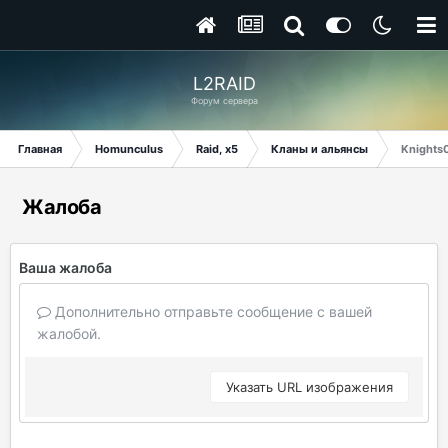
L2RAID
Форум сервера
Главная
Homunculus
Raid, x5
Кланы и альянсы
Knights
Жалоба
Ваша жалоба
Дополнительно отправьте сообщение с вашей
жалобой.
Указать URL изображения