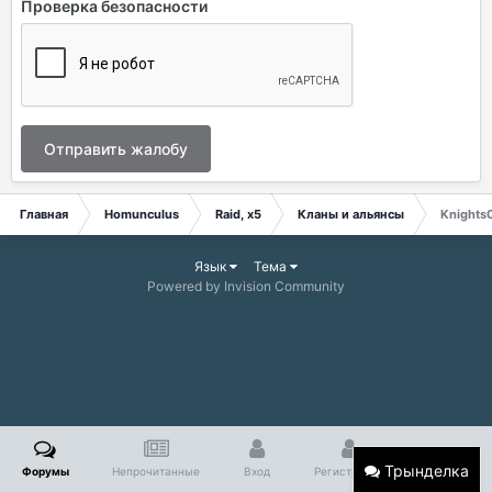
Проверка безопасности
Отправить жалобу
Главная
Homunculus
Raid, x5
Кланы и альянсы
Knights
Язык
Тема
Powered by Invision Community
Трынделка
Форумы
Непрочитанные
Вход
Регистрация
Больше