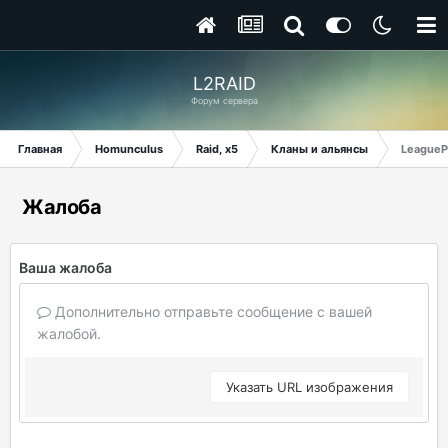
L2RAID
Форум сервера
Главная
Homunculus
Raid, x5
Кланы и альянсы
League
Жалоба
Ваша жалоба
Дополнительно отправьте сообщение с вашей
жалобой.
Указать URL изображения