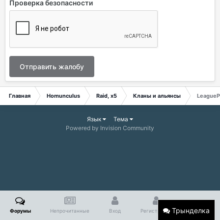
Проверка безопасности
Отправить жалобу
Главная
Homunculus
Raid, x5
Кланы и альянсы
League
Язык
Тема
Powered by Invision Community
Трынделка
Форумы
Непрочитанные
Вход
Регистрация
Больше