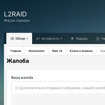
L2RAID
Форум сервера
Обзор
Активность
Лидеры
Ча
Главная
Homunculus
Raid, x5
Кланы и альянсы
Le
Жалоба
Ваша жалоба
Дополнительно отправьте сообщение с вашей жалоб