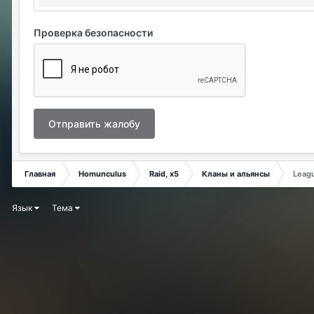
Проверка безопасности
Отправить жалобу
Главная
Homunculus
Raid, x5
Кланы и альянсы
Leag
Язык
Тема