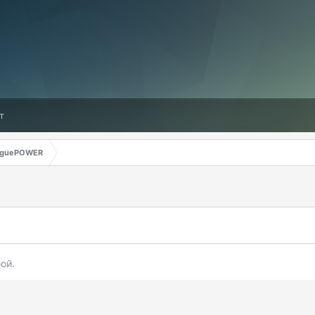
т
aguePOWER
ой.