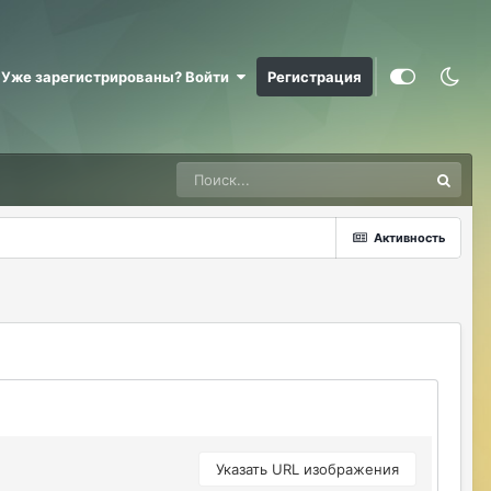
@RizzzeN +
Майкл Скофилд
07/28/26 09:16 AM
Уже зарегистрированы? Войти
Регистрация
@Sensuella ненадо заниматься этой
ерундой)))
ДусяАгрегаТ
08/04/26 09:23 AM
Последние два клана с сервера вышли
это печально (
Активность
Justina
08/04/26 10:24 AM
@ДусяАгрегаТ например какие?
ДусяАгрегаТ
08/04/26 10:52 AM
Арена Улитки Касты не вижу не кого (
ДусяАгрегаТ
08/04/26 10:53 AM
за неделю не одного ихнего фермера не
встретила.
Указать URL изображения
Justina
08/04/26 11:33 AM