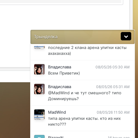
@ДусяАгрегаТ последний месяц лета-
вот наступит осень и народ вернется
ДусяАгрегаТ
08/04/26 11:37 AM
Ну да мб вы правы .
Трынделка
MadWind
08/04/26 08:56 PM
последние 2 клана арена улитки касты
ахахахахха)
Владислава
08/05/26 05:30 AM
Всем Приветик)
Активность
Владислава
08/05/26 05:31 AM
Powered by Invision Community
@MadWind и че тут смешного? типо
Доминируешь?
MadWind
08/05/26 11:50 AM
типа арена улитки касты. кто из них
никто???
RizzzeN
16 hours ago