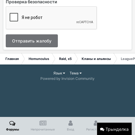
Проверка безопасности
Отправить жалобу
Главная
Homunculus
Raid, x5
Кланы и альянсы
League
Язык
Тема
Powered by Invision Community
Трынделка
Форумы
Непрочитанные
Вход
Регистрация
Больше