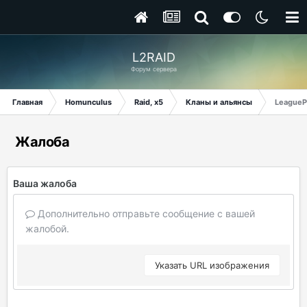
L2RAID
Форум сервера
Главная
Homunculus
Raid, x5
Кланы и альянсы
League
Жалоба
Ваша жалоба
Дополнительно отправьте сообщение с вашей
жалобой.
Указать URL изображения