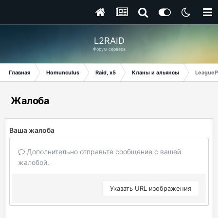
L2RAID
Форум сервера
Главная
Homunculus
Raid, x5
Кланы и альянсы
League
Жалоба
Ваша жалоба
Дополнительно отправьте сообщение с вашей
жалобой.
Указать URL изображения