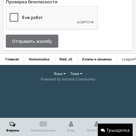
Проверка безопасности
Отправить жалобу
Главная
Homunculus
Raid, x5
Кланы и альянсы
League
Язык
Тема
Powered by Invision Community
Трынделка
Форумы
Непрочитанные
Вход
Регистрация
Больше