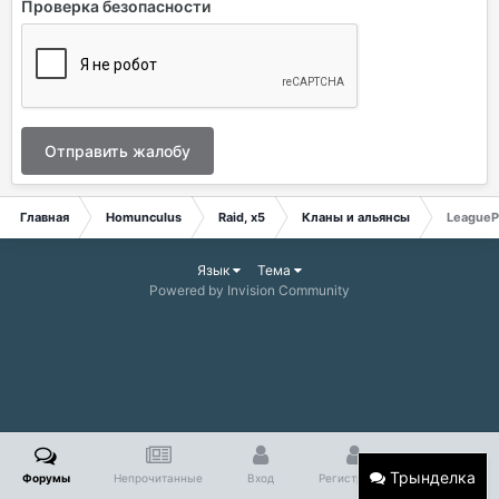
Проверка безопасности
Отправить жалобу
Главная
Homunculus
Raid, x5
Кланы и альянсы
League
Язык
Тема
Powered by Invision Community
Трынделка
Форумы
Непрочитанные
Вход
Регистрация
Больше