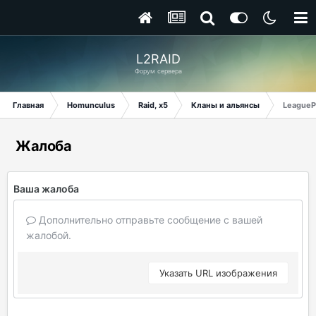
L2RAID
Форум сервера
Главная
Homunculus
Raid, x5
Кланы и альянсы
League
Жалоба
Ваша жалоба
Дополнительно отправьте сообщение с вашей
жалобой.
Указать URL изображения