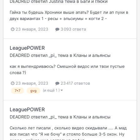
DEADRED
ответил
Justina
тема в
Баги и глюки
Гайка ты будешь Хроники выше апать? Будет ли ап пухи в
двух вариантах 1 - ресы + эльсиумы + когти 2 -
23 января, 2023
3 093 ответа
LeaguePOWER
DEADRED
ответил
_pi_
тема в
Кланы и альянсы
как я выпендриваюсь? Смешной видос или твои пустые
слова ?)
23 января, 2023
23 417 ответов
(и ещё 1 )
7*7
gvg
LeaguePOWER
DEADRED
ответил
_pi_
тема в
Кланы и альянсы
Сколько лет писали , сколько видео скидывали .... А мад
все писал что "Я не бочу" и стояло больше 3-5 окон. Ну