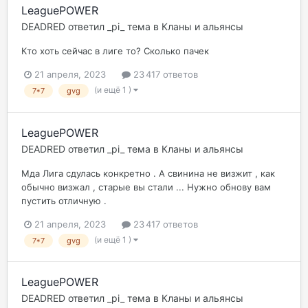
LeaguePOWER
DEADRED
ответил
_pi_
тема в
Кланы и альянсы
Кто хоть сейчас в лиге то? Сколько пачек
21 апреля, 2023
23 417 ответов
(и ещё 1 )
7*7
gvg
LeaguePOWER
DEADRED
ответил
_pi_
тема в
Кланы и альянсы
Мда Лига сдулась конкретно . А свинина не визжит , как
обычно визжал , старые вы стали ... Нужно обнову вам
пустить отличную .
21 апреля, 2023
23 417 ответов
(и ещё 1 )
7*7
gvg
LeaguePOWER
DEADRED
ответил
_pi_
тема в
Кланы и альянсы