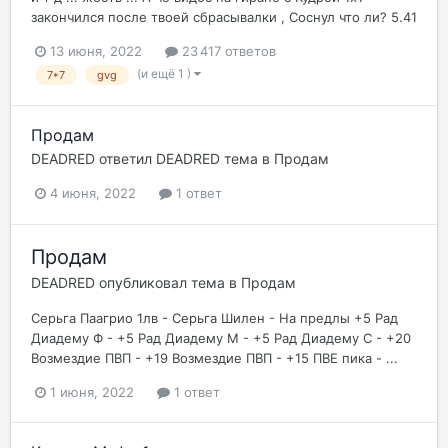
закончился после твоей сбрасывалки , Соснул что ли? 5.41
13 июня, 2022
23 417 ответов
(и ещё 1 )
7*7
gvg
Продам
DEADRED
ответил
DEADRED
тема в
Продам
4 июня, 2022
1 ответ
Продам
DEADRED
опубликовал тема в
Продам
Серьга Паагрио 1лв - Серьга Шилен - На предлы +5 Рад
Диадему Ф - +5 Рад Диадему М - +5 Рад Диадему С - +20
Возмездие ПВП - +19 Возмездие ПВП - +15 ПВЕ пика - ...
1 июня, 2022
1 ответ