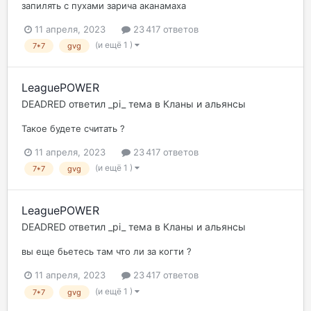
запилять с пухами зарича аканамаха
11 апреля, 2023
23 417 ответов
(и ещё 1 )
7*7
gvg
LeaguePOWER
DEADRED
ответил
_pi_
тема в
Кланы и альянсы
Такое будете считать ?
11 апреля, 2023
23 417 ответов
(и ещё 1 )
7*7
gvg
LeaguePOWER
DEADRED
ответил
_pi_
тема в
Кланы и альянсы
вы еще бьетесь там что ли за когти ?
11 апреля, 2023
23 417 ответов
(и ещё 1 )
7*7
gvg