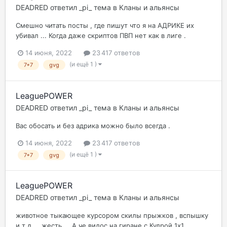
DEADRED
ответил
_pi_
тема в
Кланы и альянсы
Смешно читать посты , где пишут что я на АДРИКЕ их
убивал ... Когда даже скриптов ПВП нет как в лиге .
14 июня, 2022
23 417 ответов
(и ещё 1 )
7*7
gvg
LeaguePOWER
DEADRED
ответил
_pi_
тема в
Кланы и альянсы
Вас обосать и без адрика можно было всегда .
14 июня, 2022
23 417 ответов
(и ещё 1 )
7*7
gvg
LeaguePOWER
DEADRED
ответил
_pi_
тема в
Кланы и альянсы
животное тыкающее курсором скилы прыжков , вспышку
и т д ... жесть ... А че видос на гиране с Кудрой 1x1