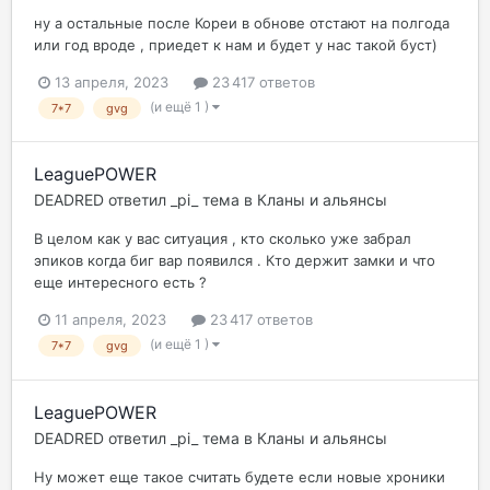
ну а остальные после Кореи в обнове отстают на полгода
или год вроде , приедет к нам и будет у нас такой буст)
13 апреля, 2023
23 417 ответов
(и ещё 1 )
7*7
gvg
LeaguePOWER
DEADRED
ответил
_pi_
тема в
Кланы и альянсы
В целом как у вас ситуация , кто сколько уже забрал
эпиков когда биг вар появился . Кто держит замки и что
еще интересного есть ?
11 апреля, 2023
23 417 ответов
(и ещё 1 )
7*7
gvg
LeaguePOWER
DEADRED
ответил
_pi_
тема в
Кланы и альянсы
Ну может еще такое считать будете если новые хроники