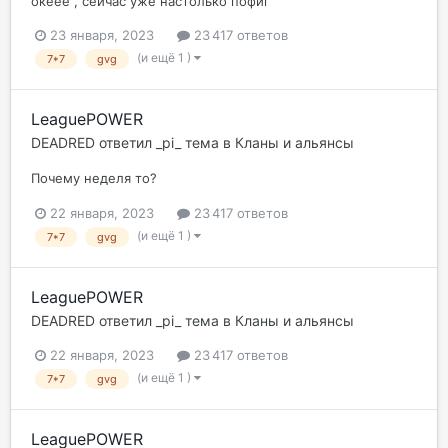
океее , сейчас уже настолько пофиг
23 января, 2023
23 417 ответов
(и ещё 1 )
7*7
gvg
LeaguePOWER
DEADRED
ответил
_pi_
тема в
Кланы и альянсы
Почему неделя то?
22 января, 2023
23 417 ответов
(и ещё 1 )
7*7
gvg
LeaguePOWER
DEADRED
ответил
_pi_
тема в
Кланы и альянсы
22 января, 2023
23 417 ответов
(и ещё 1 )
7*7
gvg
LeaguePOWER