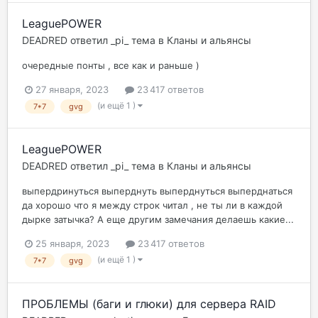
LeaguePOWER
DEADRED
ответил
_pi_
тема в
Кланы и альянсы
очередные понты , все как и раньше )
27 января, 2023
23 417 ответов
(и ещё 1 )
7*7
gvg
LeaguePOWER
DEADRED
ответил
_pi_
тема в
Кланы и альянсы
выпердринуться выперднуть выперднуться выперднаться
да хорошо что я между строк читал , не ты ли в каждой
дырке затычка? А еще другим замечания делаешь какие...
25 января, 2023
23 417 ответов
(и ещё 1 )
7*7
gvg
ПРОБЛЕМЫ (баги и глюки) для сервера RAID