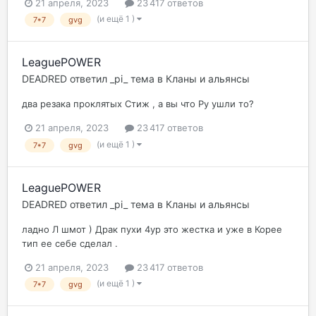
21 апреля, 2023
23 417 ответов
(и ещё 1 )
7*7
gvg
LeaguePOWER
DEADRED
ответил
_pi_
тема в
Кланы и альянсы
два резака проклятых Стиж , а вы что Ру ушли то?
21 апреля, 2023
23 417 ответов
(и ещё 1 )
7*7
gvg
LeaguePOWER
DEADRED
ответил
_pi_
тема в
Кланы и альянсы
ладно Л шмот ) Драк пухи 4ур это жестка и уже в Корее
тип ее себе сделал .
21 апреля, 2023
23 417 ответов
(и ещё 1 )
7*7
gvg