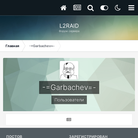
L2RAID
Форум сервера
Главная
-=Garbachev=-
-=Garbachev=-
Пользователи
ПОСТОВ
ЗАРЕГИСТРИРОВАН