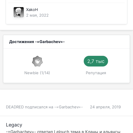
XakoH
2 мая, 2022
Достижения -=Garbachev=-
2,7 тыс
Newbie (1/14)
Репутация
DEADRED
подписался на
-=Garbachev=-
24 апреля, 2019
Legacy
-=Garbachev=-
ответил
Lelouch
тема в
Кланы и альянсы