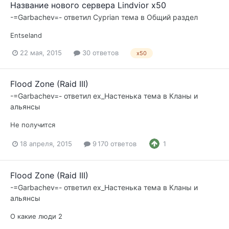
Название нового сервера Lindvior х50
-=Garbachev=-
ответил
Cyprian
тема в
Общий раздел
Entseland
22 мая, 2015
30 ответов
х50
Flood Zone (Raid III)
-=Garbachev=-
ответил
ex_Настенька
тема в
Кланы и
альянсы
Не получится
18 апреля, 2015
9 170 ответов
1
Flood Zone (Raid III)
-=Garbachev=-
ответил
ex_Настенька
тема в
Кланы и
альянсы
О какие люди 2