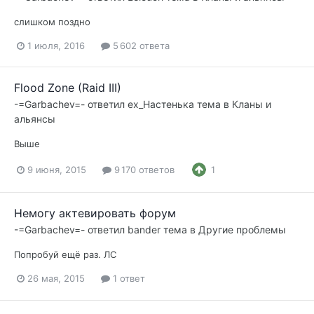
слишком поздно
1 июля, 2016
5 602 ответа
Flood Zone (Raid III)
-=Garbachev=-
ответил
ex_Настенька
тема в
Кланы и
альянсы
Выше
9 июня, 2015
9 170 ответов
1
Немогу актевировать форум
-=Garbachev=-
ответил
bander
тема в
Другие проблемы
Попробуй ещё раз. ЛС
26 мая, 2015
1 ответ