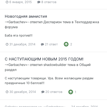
6 января, 2015
8 ответов
Новогодняя амнистия
-=Garbachev=-
ответил
Деспарион
тема в
Техподдержка
форума
Баба яга против!!!
31 декабря, 2014
21 ответ
2
С НАСТУПАЮЩИМ НОВЫМ 2015 ГОДОМ!
-=Garbachev=-
ответил
shadowbuilder
тема в
Общий
раздел
С наступающим товарищи. Ура. Всем желающим раздам
праздничные 10 баллов!!!
30 декабря, 2014
20 ответов
1
Gaikotsu
подписался на
-=Garbachev=-
24 декабря, 2014