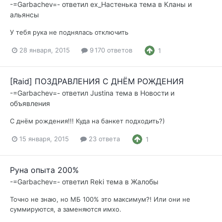
-=Garbachev=-
ответил
ex_Настенька
тема в
Кланы и
альянсы
У тебя рука не поднялась отключить
28 января, 2015
9 170 ответов
1
[Raid] ПОЗДРАВЛЕНИЯ С ДНЁМ РОЖДЕНИЯ
-=Garbachev=-
ответил
Justina
тема в
Новости и
объявления
С днём рождения!!! Куда на банкет подходить?)
15 января, 2015
23 ответа
1
Руна опыта 200%
-=Garbachev=-
ответил
Reki
тема в
Жалобы
Точно не знаю, но МБ 100% это максимум?! Или они не
суммируются, а заменяются имхо.