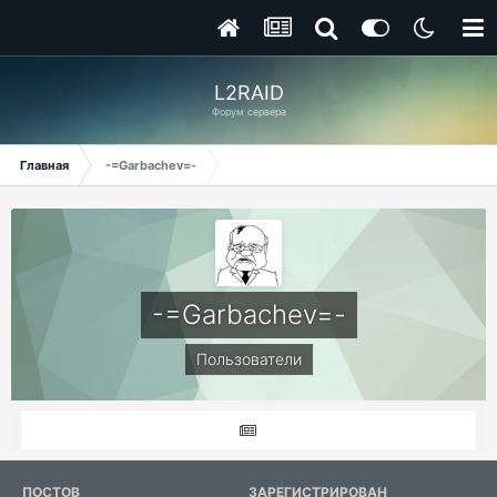
L2RAID
Форум сервера
Главная
-=Garbachev=-
-=Garbachev=-
Пользователи
ПОСТОВ
ЗАРЕГИСТРИРОВАН