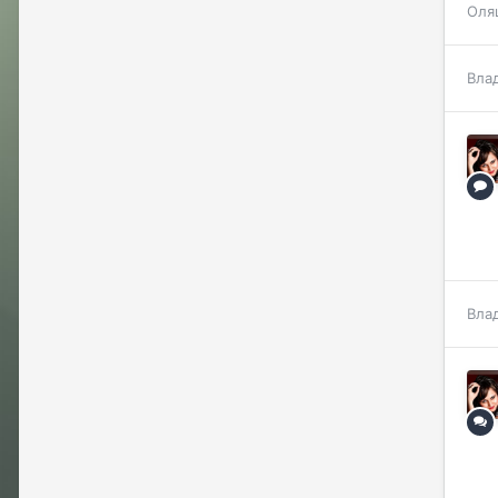
Оля
Вла
Вла