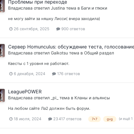
Проблемы при переходе
Владислава
ответил
Justina
тема в
Баги и глюки
не могу зайти за няшку Лисси( вчера заходила)
26 сентября, 2025
900 ответов
Сервер Homunculus: обсуждение теста, голосовани
Владислава
ответил
Gaikotsu
тема в
Общий раздел
Квесты с 1 уровня не работают.
6 декабря, 2024
176 ответов
LeaguePOWER
Владислава
ответил
_pi_
тема в
Кланы и альянсы
На любом сайте Ла2 должен быть форум.
(и ещё 1
18 июля, 2024
23 417 ответов
7*7
gvg