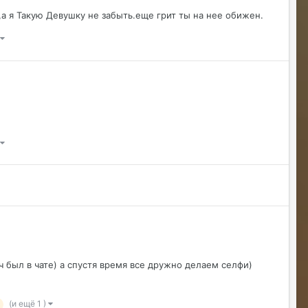
ерундой)))
а я Такую Девушку не забыть.еще грит ты на нее обижен.
ДусяАгрегаТ
08/04/26 09:23 AM
Последние два клана с сервера вышли
это печально (
Justina
08/04/26 10:24 AM
@ДусяАгрегаТ например какие?
ДусяАгрегаТ
08/04/26 10:52 AM
Арена Улитки Касты не вижу не кого (
ДусяАгрегаТ
08/04/26 10:53 AM
за неделю не одного ихнего фермера не
встретила.
Justina
08/04/26 11:33 AM
@ДусяАгрегаТ последний месяц лета-
вот наступит осень и народ вернется
ч был в чате) а спустя время все дружно делаем селфи)
ДусяАгрегаТ
08/04/26 11:37 AM
(и ещё 1 )