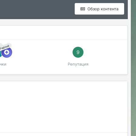
Обзор контента
й
Редкий
9
чки
Репутация