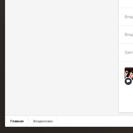
Вла
Вла
Sain
Главная
Владислава