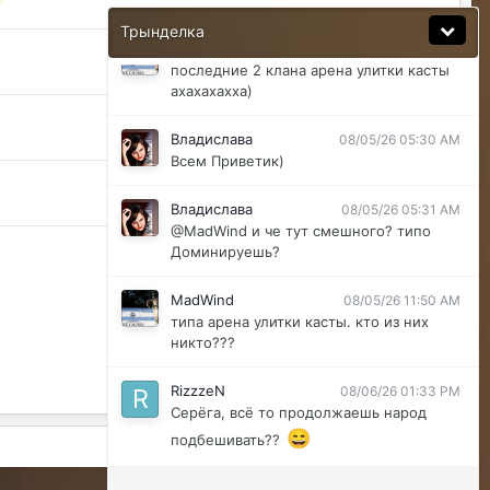
Ну да мб вы правы .
Трынделка
MadWind
08/04/26 08:56 PM
последние 2 клана арена улитки касты
ахахахахха)
Владислава
08/05/26 05:30 AM
Всем Приветик)
Владислава
08/05/26 05:31 AM
@MadWind и че тут смешного? типо
Доминируешь?
MadWind
08/05/26 11:50 AM
типа арена улитки касты. кто из них
никто???
RizzzeN
08/06/26 01:33 PM
Серёга, всё то продолжаешь народ
😄
подбешивать??
Активность