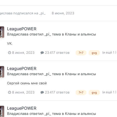
дислава
подписался на
_pi_
8 июня, 2023
LeaguePOWER
Владислава
ответил
_pi_
тема в
Кланы и альянсы
VK.
(и ещё 1 )
8 июня, 2023
23 417 ответов
7*7
gvg
LeaguePOWER
Владислава
ответил
_pi_
тема в
Кланы и альянсы
Сергей скинь мне свой
(и ещё 1 )
8 июня, 2023
23 417 ответов
7*7
gvg
LeaguePOWER
Владислава
ответил
_pi_
тема в
Кланы и альянсы