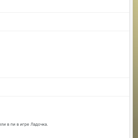
sopspo
07/23/26 05:54 PM
у меня все ивенты под водой,перестал
ходить и выход из сессионок тоже под
воду
Владислава
07/24/26 05:21 AM
@Justina Ласт Хиро)Последний герой)
и в пи в игре Ладочка.
Justina
07/24/26 11:00 AM
@Владислава передам Гайке