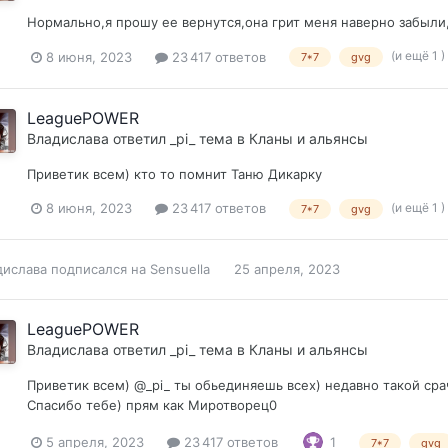
Нормально,я прошу ее вернутся,она грит меня наверно забыли,
(и ещё 1 )
8 июня, 2023
23 417 ответов
7*7
gvg
LeaguePOWER
Владислава
ответил
_pi_
тема в
Кланы и альянсы
Приветик всем) кто то помнит Таню Дикарку
(и ещё 1 )
8 июня, 2023
23 417 ответов
7*7
gvg
дислава
подписался на
Sensuella
25 апреля, 2023
LeaguePOWER
Владислава
ответил
_pi_
тема в
Кланы и альянсы
Приветик всем) @_pi_ ты обьединяешь всех) недавно такой сра
Спасибо тебе) прям как Миротворец0
5 апреля, 2023
23 417 ответов
1
7*7
gvg