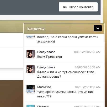
@ДусяАгрегаТ последний месяц лета-
вот наступит осень и народ вернется
Обзор контента
ДусяАгрегаТ
08/04/26 11:37 AM
Ну да мб вы правы .
Трынделка
MadWind
08/04/26 08:56 PM
последние 2 клана арена улитки касты
СОРТИРОВКА
ахахахахха)
Владислава
08/05/26 05:30 AM
Всем Приветик)
Владислава
08/05/26 05:31 AM
@MadWind и че тут смешного? типо
Активность
Доминируешь?
MadWind
Powered by Invision Community
08/05/26 11:50 AM
типа арена улитки касты. кто из них
никто???
RizzzeN
08/06/26 01:33 PM