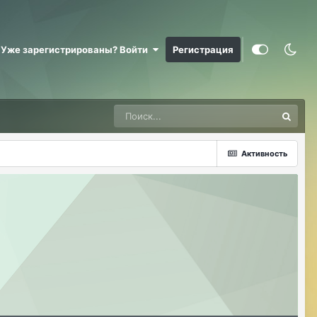
@RizzzeN +
Майкл Скофилд
07/28/26 09:16 AM
Уже зарегистрированы? Войти
Регистрация
@Sensuella ненадо заниматься этой
ерундой)))
ДусяАгрегаТ
08/04/26 09:23 AM
Последние два клана с сервера вышли
это печально (
Активность
Justina
08/04/26 10:24 AM
@ДусяАгрегаТ например какие?
ДусяАгрегаТ
08/04/26 10:52 AM
Арена Улитки Касты не вижу не кого (
ДусяАгрегаТ
08/04/26 10:53 AM
за неделю не одного ихнего фермера не
встретила.
Justina
08/04/26 11:33 AM