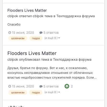
Flooders Lives Matter
cblpok
ответил
cblpok
тема в
Техподдержка форума
Спасибо
15 июня, 2020
5 ответов
(и ещё 8 )
шовинизм
гидра
Flooders Lives Matter
cblpok
опубликовал тема в
Техподдержка форума
Друзья, братья по форуму. Вот и нас, к сожалению,
коснулось несправедливое отношение от облеченных
властью недобросовестных служителей порядка. Если...
15 июня, 2020
5 ответов
2
(и ещё 8 )
шовинизм
гидра