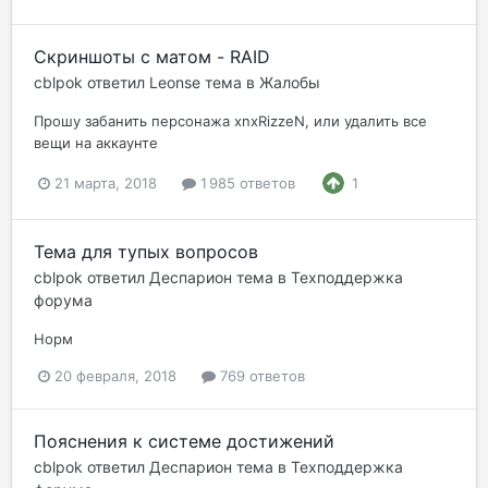
Скриншоты с матом - RAID
cblpok
ответил
Leonse
тема в
Жалобы
Прошу забанить персонажа xnxRizzeN, или удалить все
вещи на аккаунте
21 марта, 2018
1 985 ответов
1
Тема для тупых вопросов
cblpok
ответил
Деспарион
тема в
Техподдержка
форума
Норм
20 февраля, 2018
769 ответов
Пояснения к системе достижений
cblpok
ответил
Деспарион
тема в
Техподдержка