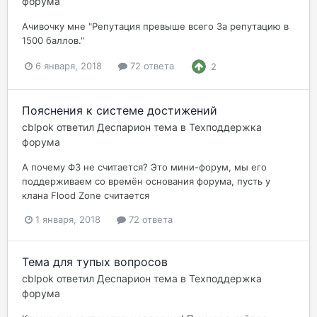
форума
Ачивочку мне "Репутация превыше всего За репутацию в
1500 баллов."
6 января, 2018
72 ответа
2
Пояснения к системе достижений
cblpok
ответил
Деспарион
тема в
Техподдержка
форума
А почему ФЗ не считается? Это мини-форум, мы его
поддерживаем со времён основания форума, пусть у
клана Flood Zone считается
1 января, 2018
72 ответа
Тема для тупых вопросов
cblpok
ответил
Деспарион
тема в
Техподдержка
форума