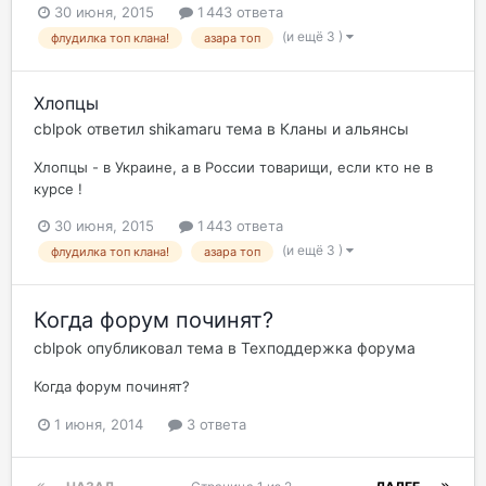
30 июня, 2015
1 443 ответа
(и ещё 3 )
флудилка топ клана!
азара топ
Хлопцы
cblpok
ответил
shikamaru
тема в
Кланы и альянсы
Хлопцы - в Украине, а в России товарищи, если кто не в
курсе !
30 июня, 2015
1 443 ответа
(и ещё 3 )
флудилка топ клана!
азара топ
Когда форум починят?
cblpok
опубликовал тема в
Техподдержка форума
Когда форум починят?
1 июня, 2014
3 ответа