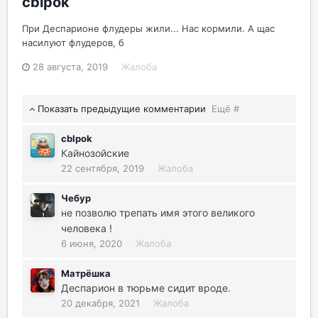
cblpok
При Деспарионе флудеры жили... Нас кормили. А щас
насилуют флудеров, б
28 августа, 2019
Жалоба
Показать предыдущие комментарии
Ещё #
cblpok
Кайнозойские
22 сентября, 2019
Жалоба
Чебур
не позволю трепать имя этого великого
человека !
6 июня, 2020
Жалоба
Матрёшка
Деспарион в тюрьме сидит вроде.
20 декабря, 2021
Жалоба