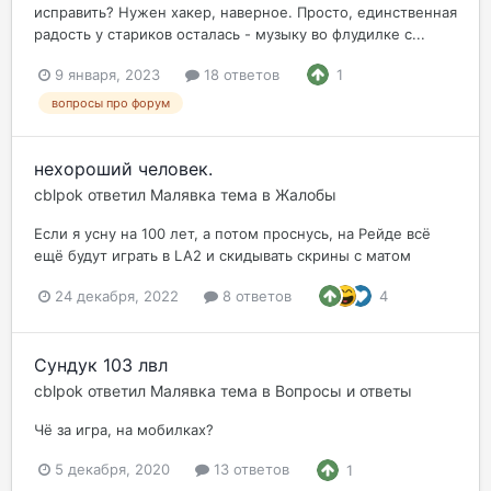
исправить? Нужен хакер, наверное. Просто, единственная
радость у стариков осталась - музыку во флудилке с...
9 января, 2023
18 ответов
1
вопросы про форум
нехороший человек.
cblpok
ответил
Малявка
тема в
Жалобы
Если я усну на 100 лет, а потом проснусь, на Рейде всё
ещё будут играть в LA2 и скидывать скрины с матом
24 декабря, 2022
8 ответов
4
Сундук 103 лвл
cblpok
ответил
Малявка
тема в
Вопросы и ответы
Чё за игра, на мобилках?
5 декабря, 2020
13 ответов
1