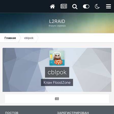
L2RAID
Форум сервера
Главная
cblpok
cblpok
Клан FloodZone
ПОСТОВ
ЗАРЕГИСТРИРОВАН