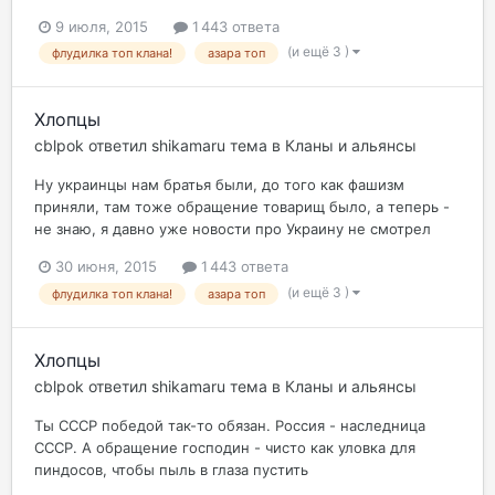
9 июля, 2015
1 443 ответа
(и ещё 3 )
флудилка топ клана!
азара топ
Хлопцы
cblpok
ответил
shikamaru
тема в
Кланы и альянсы
Ну украинцы нам братья были, до того как фашизм
приняли, там тоже обращение товарищ было, а теперь -
не знаю, я давно уже новости про Украину не смотрел
30 июня, 2015
1 443 ответа
(и ещё 3 )
флудилка топ клана!
азара топ
Хлопцы
cblpok
ответил
shikamaru
тема в
Кланы и альянсы
Ты СССР победой так-то обязан. Россия - наследница
СССР. А обращение господин - чисто как уловка для
пиндосов, чтобы пыль в глаза пустить