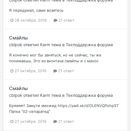
Я передумал, сами возитесь
28 октября, 2016
21 ответ
Смайлы
cblpok
ответил
Karm
тема в
Техподдержка форума
Я конечно мог бы заняться, но не сейчас, ты же
понимаешь. Это из вконтача смайлы и с махос
27 октября, 2016
21 ответ
Смайлы
cblpok
ответил
Karm
тема в
Техподдержка форума
Бряяяят! Замути эможид https://yadi.sk/d/OLENVQflxhpST
Папка "02-сепаратед"
27 октября, 2016
21 ответ