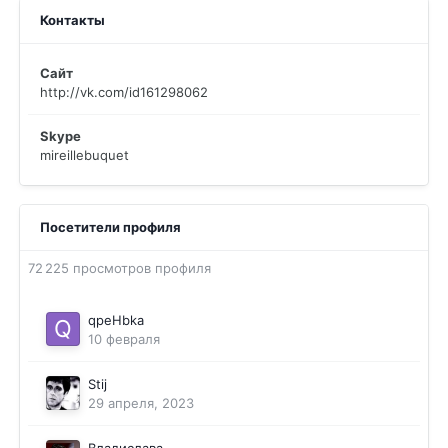
Контакты
Сайт
http://vk.com/id161298062
Skype
mireillebuquet
Посетители профиля
72 225 просмотров профиля
qpeHbka
10 февраля
Stij
29 апреля, 2023