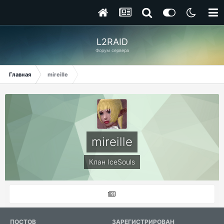
L2RAID
Форум сервера
Главная
mireille
mireille
Клан IceSouls
ПОСТОВ
ЗАРЕГИСТРИРОВАН