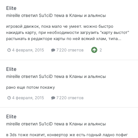
Elite
mireille
ответил
Su1ciD
тема в
Кланы и альянсы
игровой движок, пока мало че умеет. можно быстро
накидать карту, при необходимости загрузить "карту выстот"
растыкать в редакторе карты по ней всякий хлам, типа...
4 февраля, 2015
7 220 ответов
2
Elite
mireille
ответил
Su1ciD
тема в
Кланы и альянсы
рано еще потом покажу
4 февраля, 2015
7 220 ответов
Elite
mireille
ответил
Su1ciD
тема в
Кланы и альянсы
в 3ds тоже покатит, конвертор же есть годный ладно пофиг