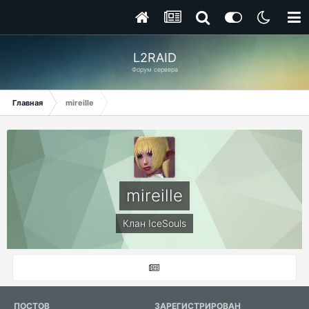
L2RAID
Форум сервера
Главная
mireille
mireille
Клан IceSouls
ПОСТОВ
ЗАРЕГИСТРИРОВАН