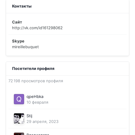
Контакты
Сайт
http://vk.com/id161298062
Skype
mireillebuquet
Посетители профиля
72 198 просмотров профиля
qpeHbka
10 февраля
Stij
29 апреля, 2023