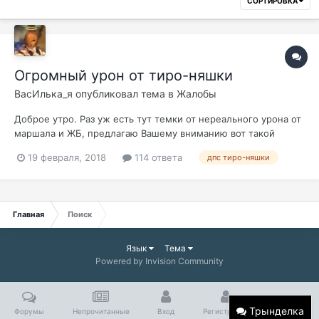
СОРТИРОВКА
Огромный урон от тиро-няшки
ВасИлька_я
опубликовал тема в
Жалобы
Доброе утро. Раз уж есть тут темки от нереального урона от
маршала и ЖБ, предлагаю Вашему вниманию вот такой
скрин, с осады адена 18.02.2018, где от персонажа SpaceX
19 февраля, 2018
114 ответа
дпс тиро-няшки
прилетает 270+ к урона, в: +10 пвп маг сет обсидиант 4
брилиант 4 Баф был, до смерти был 100 % Персонаж конечно
не самый одетый н...
Главная
Поиск
Язык
Тема
Powered by Invision Community
Трынделка
Форумы
Непрочитанные
Вход
Регистрация
Больше