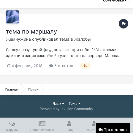
СОРТИРОВКА
тема по маршалу
Жемчужина
опубликовал тема в
Жалобы
Скажу сразу тупой флуд оставьте при себе! 1) Уважаемая
администрация закол*ня*о уже то что на сервере Маршал
выдает не реальный урон! Козалось бы ТАНК по фул п дефу
4 февраля, 2018
5 ответов
фц
от него получает охеревший ДПС, ХЕР С Ним по лекам по
исам дд и т.д НО ПО танку ВОТ ЩАС начнеться :летал не
учитавыешь и т.д и п....
Главная
Поиск
Язык
Тема
Powered by Invision Community
Трынделка
Форумы
Непрочитанные
Вход
Регистрация
Больше