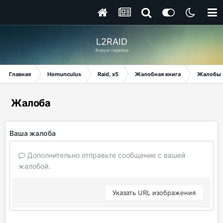
L2RAID
Форум сервера
Главная
Homunculus
Raid, x5
Жалобная книга
Жалобы
Жалоба
Ваша жалоба
Дополнительно отправьте сообщение с вашей
жалобой.
Указать URL изображения