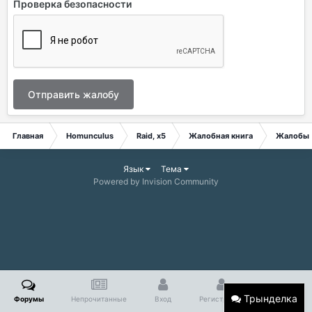
Проверка безопасности
Отправить жалобу
Главная
Homunculus
Raid, x5
Жалобная книга
Жалобы
Язык
Тема
Powered by Invision Community
Трынделка
Форумы
Непрочитанные
Вход
Регистрация
Больше