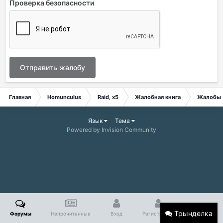
Проверка безопасности
Отправить жалобу
Главная
Homunculus
Raid, x5
Жалобная книга
Жалобы
Язык
Тема
Powered by Invision Community
Трынделка
Форумы
Непрочитанные
Вход
Регистрация
Больше