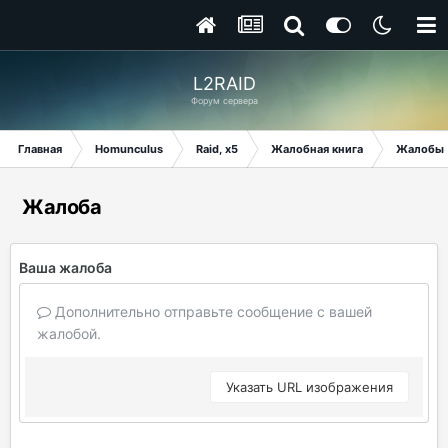
L2RAID
Форум сервера
Главная
Homunculus
Raid, x5
Жалобная книга
Жалобы
Жалоба
Ваша жалоба
Дополнительно отправьте сообщение с вашей
жалобой.
Указать URL изображения