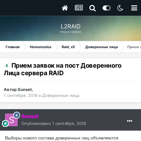
L2RAID
Форум сервера
Главная
Homunculus
Raid, x5
Доверенные лица
Прием з
Прием заявок на пост Доверенного
Лица сервера RAID
Автор
Sunset
,
1 сентября, 2018
в
Доверенные лица
Sunset
Опубликовано
1 сентября, 2018
Выборы нового состава доверенных лиц объявляются