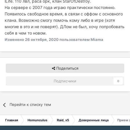
lLife. 110 лвл, раса орк, клан StarOfDestroy.
На сервере с 2007 года играю практически постоянно.
Появилось свободное время, в связи с оффом с основного
клана. Возможно смогу помочь кому либо в игре (хотя
многие в это и не поверят). ДЛом не был, хочу попробовать
себя в чем то новом.
Изменено
26 октября, 2020
пользователем Miama
Поделиться
Подписчики
0
Перейти к списку тем
Главная
Homunculus
Raid, x5
Доверенные лица
Прием з