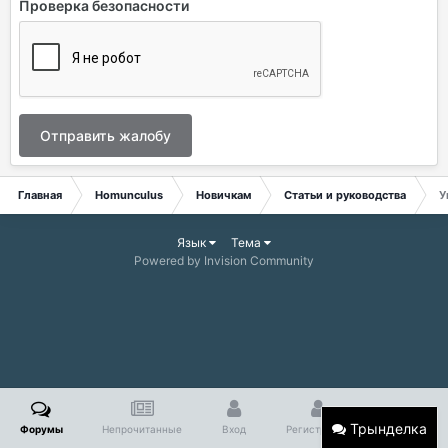
Проверка безопасности
Отправить жалобу
Главная
Homunculus
Новичкам
Статьи и руководства
У
Язык
Тема
Powered by Invision Community
Трынделка
Форумы
Непрочитанные
Вход
Регистрация
Больше