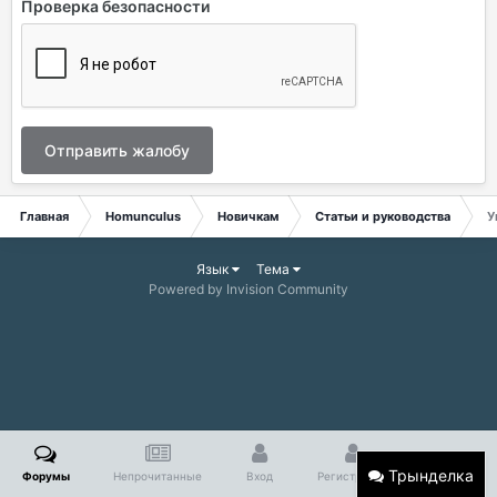
Проверка безопасности
Отправить жалобу
Главная
Homunculus
Новичкам
Статьи и руководства
У
Язык
Тема
Powered by Invision Community
Трынделка
Форумы
Непрочитанные
Вход
Регистрация
Больше